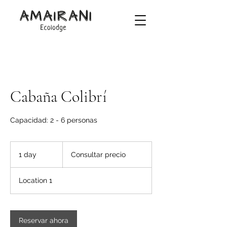
Cabaña Colibrí
Capacidad: 2 - 6 personas
Consultar
precio
1 day
1
Consultar precio
d
a
Location 1
Reservar ahora